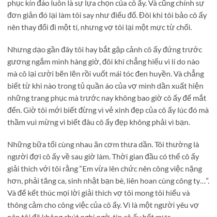
phục kín đáo luôn là sự lựa chọn của cô ấy. Và cũng chính sự
đơn giản đó lại làm tôi say như điếu đổ. Đôi khi tôi bảo cô ấy
nên thay đổi đi một tí, nhưng vợ tôi lại một mực từ chối.
Nhưng dạo gần đây tôi hay bắt gặp cảnh cô ấy đứng trước
gương ngắm mình hàng giờ, đôi khi chẳng hiểu vì lí do nào
mà cô lại cười bẽn lẽn rồi vuốt mái tóc đen huyền. Và chẳng
biết từ khi nào trong tủ quần áo của vợ mình dần xuất hiện
những trang phục mà trước nay không bao giờ cô ấy để mắt
đến. Giờ tôi mới biết đừng vì vẻ xinh đẹp của cô ấy lúc đó mà
thầm vui mừng vì biết đâu cô ấy đẹp không phải vì bạn.
Những bữa tối cùng nhau ăn cơm thưa dần. Tôi thường là
người đợi cô ấy về sau giờ làm. Thời gian đầu có thể cô ấy
giải thích với tôi rằng “Em vừa lên chức nên công việc nặng
hơn, phải tăng ca, sinh nhật bạn bè, liên hoan cùng công ty…”.
Và để kết thúc mọi lời giải thích vợ tôi mong tôi hiểu và
thông cảm cho công việc của cô ấy. Vì là một người yêu vợ
nên tôi đã không chút nghi ngờ, tin cô ấy hết mực.