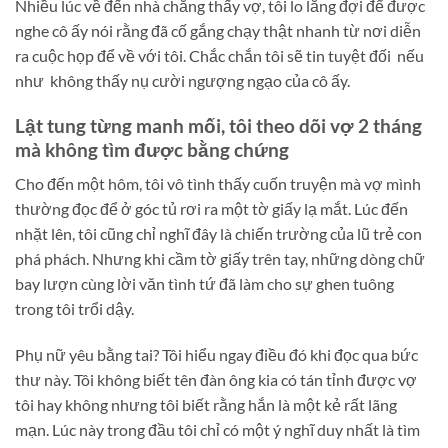
Nhiều lúc về đến nhà chẳng thấy vợ, tôi lo lắng đợi để được
nghe cô ấy nói rằng đã cố gắng chạy thật nhanh từ nơi diễn
ra cuộc họp để về với tôi. Chắc chắn tôi sẽ tin tuyệt đối nếu
như không thấy nụ cười ngượng ngạo của cô ấy.
Lật tung từng manh mối, tôi theo dõi vợ 2 tháng
mà không tìm được bằng chứng
Cho đến một hôm, tôi vô tình thấy cuốn truyện mà vợ mình
thường đọc để ở góc tủ rơi ra một tờ giấy lạ mắt. Lúc đến
nhặt lên, tôi cũng chỉ nghĩ đây là chiến trường của lũ trẻ con
phá phách. Nhưng khi cầm tờ giấy trên tay, những dòng chữ
bay lượn cùng lời văn tình tứ đã làm cho sự ghen tuông
trong tôi trổi dậy.
Phụ nữ yêu bằng tai? Tôi hiểu ngay điều đó khi đọc qua bức
thư này. Tôi không biết tên đàn ông kia có tán tỉnh được vợ
tôi hay không nhưng tôi biết rằng hắn là một kẻ rất lãng
mạn. Lúc này trong đầu tôi chỉ có một ý nghĩ duy nhất là tìm