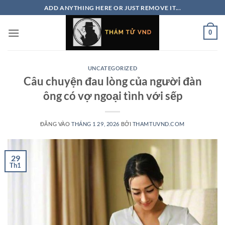
Bỏ
ADD ANYTHING HERE OR JUST REMOVE IT...
qua
nội
0
dung
UNCATEGORIZED
Câu chuyện đau lòng của người đàn
ông có vợ ngoại tình với sếp
ĐĂNG VÀO
THÁNG 1 29, 2026
BỞI
THAMTUVND.COM
29
Th1