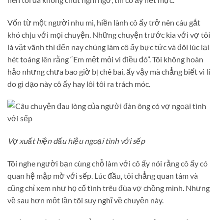
Vốn từ một người nhu mì, hiền lành cô ấy trở nên cáu gắt
khó chịu với mọi chuyện. Những chuyện trước kia với vợ tôi
là vặt vãnh thì đến nay chúng làm cô ấy bực tức và đôi lúc lại
hét toáng lên rằng “Em mệt mỏi vì điều đó”. Tôi không hoàn
hảo nhưng chưa bao giờ bị chê bai, ấy vậy mà chẳng biết vì lí
do gì dạo này cô ấy hay lôi tôi ra trách móc.
Vợ xuất hiện dấu hiệu ngoại tình với sếp
Tôi nghe người bạn cùng chỗ làm với cô ấy nói rằng cô ấy có
quan hệ mập mờ với sếp. Lúc đầu, tôi chẳng quan tâm và
cũng chỉ xem như họ cố tình trêu đùa vợ chồng mình. Nhưng
về sau hơn một lần tôi suy nghĩ về chuyện này.