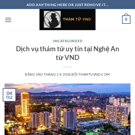
Bỏ
ADD ANYTHING HERE OR JUST REMOVE IT...
qua
nội
0
dung
UNCATEGORIZED
Dịch vụ thám tử uy tín tại Nghệ An
từ VND
ĐĂNG VÀO
THÁNG 2 4, 2026
BỞI
THAMTUVND.COM
04
Th2