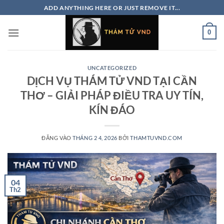
Bỏ
ADD ANYTHING HERE OR JUST REMOVE IT...
qua
nội
0
dung
UNCATEGORIZED
DỊCH VỤ THÁM TỬ VND TẠI CẦN
THƠ – GIẢI PHÁP ĐIỀU TRA UY TÍN,
KÍN ĐÁO
ĐĂNG VÀO
THÁNG 2 4, 2026
BỞI
THAMTUVND.COM
04
Th2