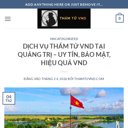
Bỏ
ADD ANYTHING HERE OR JUST REMOVE IT...
qua
nội
0
dung
UNCATEGORIZED
DỊCH VỤ THÁM TỬ VND TẠI
QUẢNG TRỊ – UY TÍN, BẢO MẬT,
HIỆU QUẢ VND
ĐĂNG VÀO
THÁNG 2 4, 2026
BỞI
THAMTUVND.COM
04
Th2